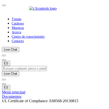
Tienda
Catálogo
Muestras
Acerca
Centro de conocimiento
Contacto
Live Chat
ES
Live Chat
ES
Menú principal
Documentos
UL Certificate of Compliance: E68568-20130815