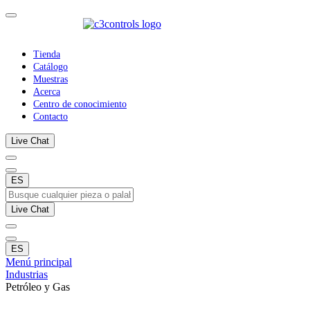
Tienda
Catálogo
Muestras
Acerca
Centro de conocimiento
Contacto
Live Chat
ES
Live Chat
ES
Menú principal
Industrias
Petróleo y Gas