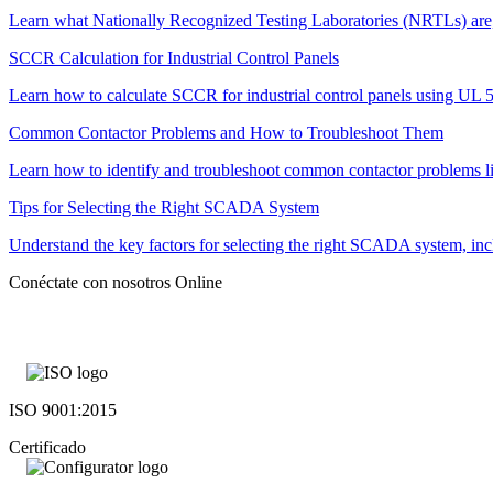
Learn what Nationally Recognized Testing Laboratories (NRTLs) are
SCCR Calculation for Industrial Control Panels
Learn how to calculate SCCR for industrial control panels using UL
Common Contactor Problems and How to Troubleshoot Them
Learn how to identify and troubleshoot common contactor problems lik
Tips for Selecting the Right SCADA System
Understand the key factors for selecting the right SCADA system, includ
Conéctate con nosotros Online
ISO 9001:2015
Certificado