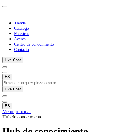
Tienda
Catálogo
Muestras
Acerca
Centro de conocimiento
Contacto
Live Chat
ES
Live Chat
ES
Menú principal
Hub de conocimiento
Hub de conocimiento