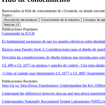
Bienvenidos al Hub de conocimiento de c3controls, en donde encontrar
Topics :
Descripción del producto
Conocimiento de la industria
Consejos de apl
Noticias c3
Publicaciones Populares
Comprender la SCCR
Es fundamental asegurarse de que los paneles eléctricos estén diseña
Básicos para Paneles Serie 3: Consideraciones para el diseño de pan
Descubra las consideraciones de diseño básicas que necesita para co
UL 489 o UL 1077 en equipos y paneles de control - Una guía rápida
¿Cómo sé cuándo usar interruptores UL 1077 o UL 489? Aparentemente,
Publicaciones Recientes
Step-Up vs. Step-Down Transformers: Understanding the Key Differ
Understand the differences between step-up and step-down transformers
Understanding Nationally Recognized Testing Laboratories (NRTLs)an