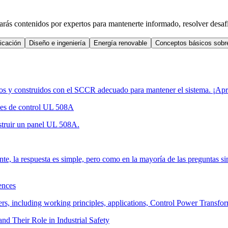
ás contenidos por expertos para mantenerte informado, resolver desafío
icación
Diseño e ingeniería
Energía renovable
Conceptos básicos sobre 
dos y construidos con el SCCR adecuado para mantener el sistema. ¡Apr
eles de control UL 508A
nstruir un panel UL 508A.
 la respuesta es simple, pero como en la mayoría de las preguntas simp
ences
, including working principles, applications, Control Power Transforme
d Their Role in Industrial Safety