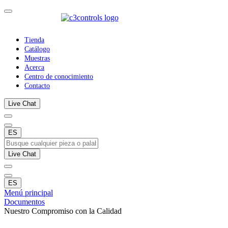
Tienda
Catálogo
Muestras
Acerca
Centro de conocimiento
Contacto
Live Chat
ES
Live Chat
ES
Menú principal
Documentos
Nuestro Compromiso con la Calidad