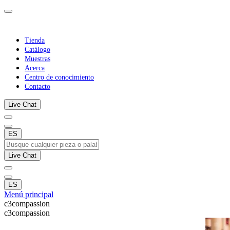
Tienda
Catálogo
Muestras
Acerca
Centro de conocimiento
Contacto
Live Chat
ES
Live Chat
ES
Menú principal
c3compassion
c3compassion