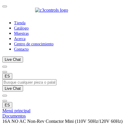
Tienda
Catálogo
Muestras
Acerca
Centro de conocimiento
Contacto
Live Chat
ES
Live Chat
ES
Menú principal
Documentos
16A NO AC Non-Rev Contactor Mini (110V 50Hz/120V 60Hz)