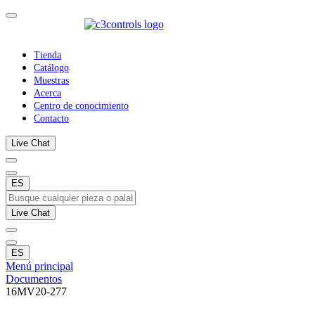
Tienda
Catálogo
Muestras
Acerca
Centro de conocimiento
Contacto
Live Chat
ES
Live Chat
ES
Menú principal
Documentos
16MV20-277