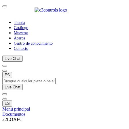
Tienda
Catálogo
Muestras
Acerca
Centro de conocimiento
Contacto
Live Chat
ES
Live Chat
ES
Menú principal
Documentos
22LOAFC