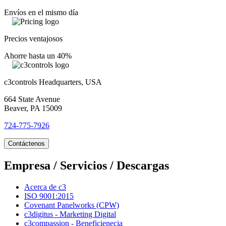
Envíos en el mismo día
Precios ventajosos
Ahorre hasta un 40%
c3controls Headquarters, USA
664 State Avenue
Beaver, PA 15009
724-775-7926
Contáctenos
Empresa / Servicios / Descargas
Acerca de c3
ISO 9001:2015
Covenant Panelworks (CPW)
c3digitus - Marketing Digital
c3compassion - Beneficienecia