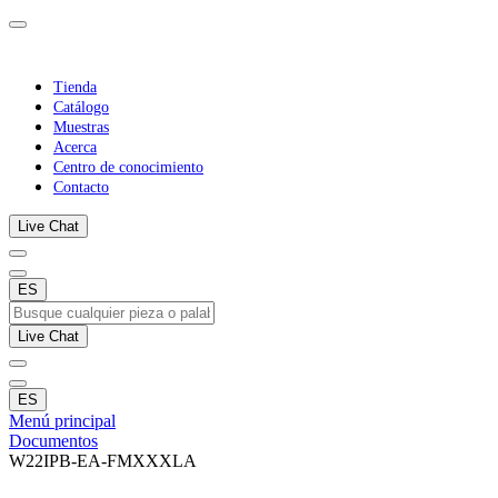
Tienda
Catálogo
Muestras
Acerca
Centro de conocimiento
Contacto
Live Chat
ES
Live Chat
ES
Menú principal
Documentos
W22IPB-EA-FMXXXLA