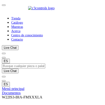
Tienda
Catálogo
Muestras
Acerca
Centro de conocimiento
Contacto
Live Chat
ES
Live Chat
ES
Menú principal
Documentos
W22IS3-IHA-FMXXXLA