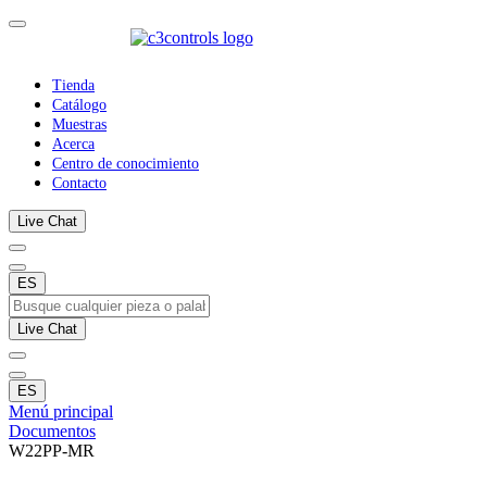
Tienda
Catálogo
Muestras
Acerca
Centro de conocimiento
Contacto
Live Chat
ES
Live Chat
ES
Menú principal
Documentos
W22PP-MR