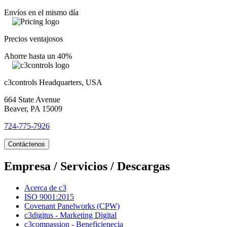
Envíos en el mismo día
Precios ventajosos
Ahorre hasta un 40%
c3controls Headquarters, USA
664 State Avenue
Beaver, PA 15009
724-775-7926
Contáctenos
Empresa / Servicios / Descargas
Acerca de c3
ISO 9001:2015
Covenant Panelworks (CPW)
c3digitus - Marketing Digital
c3compassion - Beneficienecia