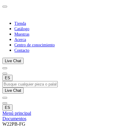
Tienda
Catálogo
Muestras
Acerca
Centro de conocimiento
Contacto
Live Chat
ES
Live Chat
ES
Menú principal
Documentos
W22PB-FG