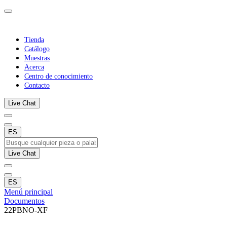
Tienda
Catálogo
Muestras
Acerca
Centro de conocimiento
Contacto
Live Chat
ES
Live Chat
ES
Menú principal
Documentos
22PBNO-XF