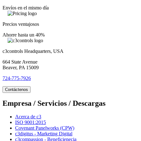
Envíos en el mismo día
Precios ventajosos
Ahorre hasta un 40%
c3controls Headquarters, USA
664 State Avenue
Beaver, PA 15009
724-775-7926
Contáctenos
Empresa / Servicios / Descargas
Acerca de c3
ISO 9001:2015
Covenant Panelworks (CPW)
c3digitus - Marketing Digital
c3compassion - Beneficienecia