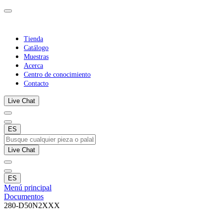
Tienda
Catálogo
Muestras
Acerca
Centro de conocimiento
Contacto
Live Chat
ES
Live Chat
ES
Menú principal
Documentos
280-D50N2XXX