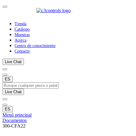
Tienda
Catálogo
Muestras
Acerca
Centro de conocimiento
Contacto
Live Chat
ES
Live Chat
ES
Menú principal
Documentos
300-CFA22