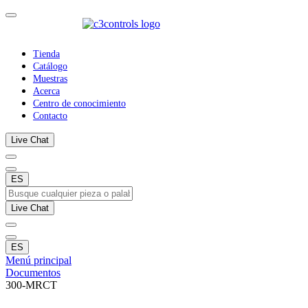
Tienda
Catálogo
Muestras
Acerca
Centro de conocimiento
Contacto
Live Chat
ES
Live Chat
ES
Menú principal
Documentos
300-MRCT