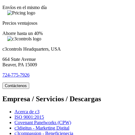
Envíos en el mismo día
Precios ventajosos
Ahorre hasta un 40%
c3controls Headquarters, USA
664 State Avenue
Beaver, PA 15009
724-775-7926
Contáctenos
Empresa / Servicios / Descargas
Acerca de c3
ISO 9001:2015
Covenant Panelworks (CPW)
c3digitus - Marketing Digital
c3compassion - Beneficienecia