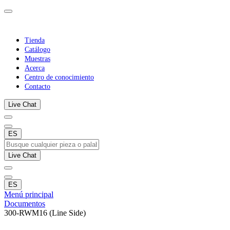
Tienda
Catálogo
Muestras
Acerca
Centro de conocimiento
Contacto
Live Chat
ES
Live Chat
ES
Menú principal
Documentos
300-RWM16 (Line Side)