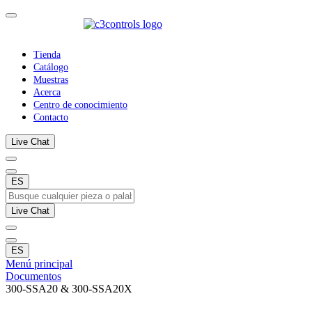
Tienda
Catálogo
Muestras
Acerca
Centro de conocimiento
Contacto
Live Chat
ES
Live Chat
ES
Menú principal
Documentos
300-SSA20 & 300-SSA20X