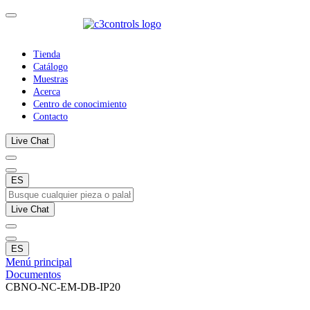
Tienda
Catálogo
Muestras
Acerca
Centro de conocimiento
Contacto
Live Chat
ES
Live Chat
ES
Menú principal
Documentos
CBNO-NC-EM-DB-IP20