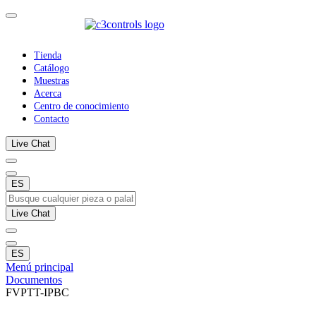
Tienda
Catálogo
Muestras
Acerca
Centro de conocimiento
Contacto
Live Chat
ES
Live Chat
ES
Menú principal
Documentos
FVPTT-IPBC