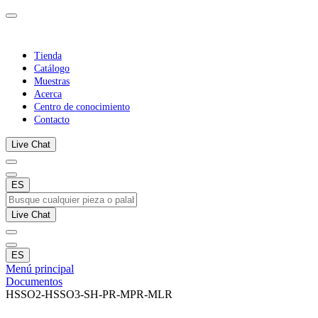
Tienda
Catálogo
Muestras
Acerca
Centro de conocimiento
Contacto
Live Chat
ES
Live Chat
ES
Menú principal
Documentos
HSSO2-HSSO3-SH-PR-MPR-MLR