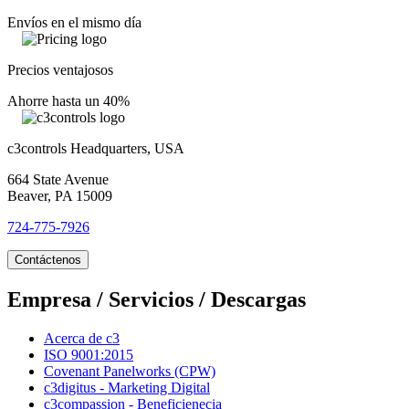
Envíos en el mismo día
Precios ventajosos
Ahorre hasta un 40%
c3controls Headquarters, USA
664 State Avenue
Beaver, PA 15009
724-775-7926
Contáctenos
Empresa / Servicios / Descargas
Acerca de c3
ISO 9001:2015
Covenant Panelworks (CPW)
c3digitus - Marketing Digital
c3compassion - Beneficienecia