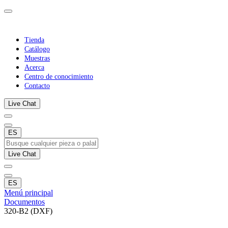
Tienda
Catálogo
Muestras
Acerca
Centro de conocimiento
Contacto
Live Chat
ES
Live Chat
ES
Menú principal
Documentos
320-B2 (DXF)