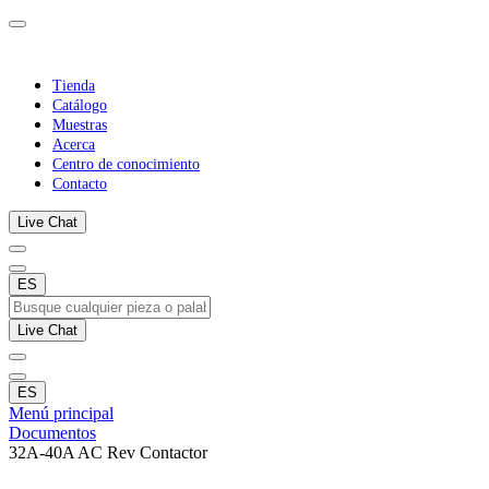
Tienda
Catálogo
Muestras
Acerca
Centro de conocimiento
Contacto
Live Chat
ES
Live Chat
ES
Menú principal
Documentos
32A-40A AC Rev Contactor