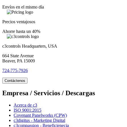
Envíos en el mismo día
Precios ventajosos
Ahorre hasta un 40%
c3controls Headquarters, USA
664 State Avenue
Beaver, PA 15009
724-775-7926
Contáctenos
Empresa / Servicios / Descargas
Acerca de c3
ISO 9001:2015
Covenant Panelworks (CPW)
c3digitus - Marketing Digital
c3compassion - Beneficienecia