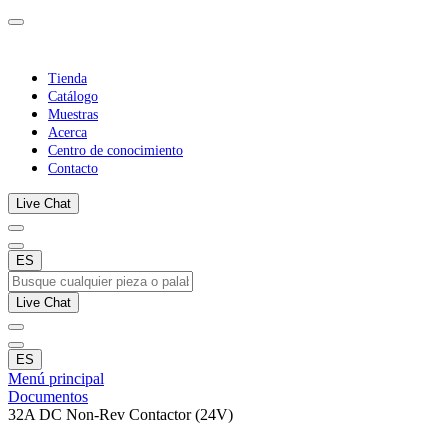
Tienda
Catálogo
Muestras
Acerca
Centro de conocimiento
Contacto
Live Chat
ES
Live Chat
ES
Menú principal
Documentos
32A DC Non-Rev Contactor (24V)