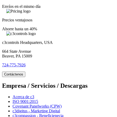
Envíos en el mismo día
Precios ventajosos
Ahorre hasta un 40%
c3controls Headquarters, USA
664 State Avenue
Beaver, PA 15009
724-775-7926
Contáctenos
Empresa / Servicios / Descargas
Acerca de c3
ISO 9001:2015
Covenant Panelworks (CPW)
c3digitus - Marketing Digital
c3compassion - Beneficienecia