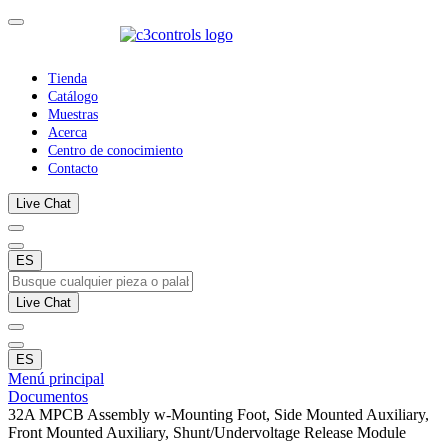
Tienda
Catálogo
Muestras
Acerca
Centro de conocimiento
Contacto
Live Chat
ES
Live Chat
ES
Menú principal
Documentos
32A MPCB Assembly w-Mounting Foot, Side Mounted Auxiliary,
Front Mounted Auxiliary, Shunt/Undervoltage Release Module