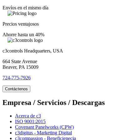
Envíos en el mismo día
Precios ventajosos
Ahorre hasta un 40%
c3controls Headquarters, USA
664 State Avenue
Beaver, PA 15009
724-775-7926
Contáctenos
Empresa / Servicios / Descargas
Acerca de c3
ISO 9001:2015
Covenant Panelworks (CPW)
c3digitus - Marketing Digital
c3compassion - Beneficienecia