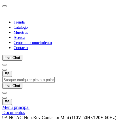
Tienda
Catálogo
Muestras
Acerca
Centro de conocimiento
Contacto
Live Chat
ES
Live Chat
ES
Menú principal
Documentos
9A NC AC Non-Rev Contactor Mini (110V 50Hz/120V 60Hz)