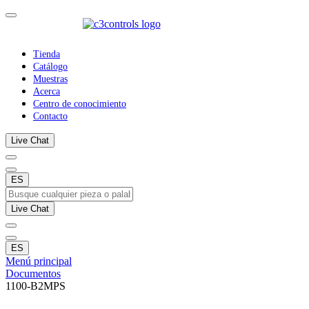
Tienda
Catálogo
Muestras
Acerca
Centro de conocimiento
Contacto
Live Chat
ES
Live Chat
ES
Menú principal
Documentos
1100-B2MPS