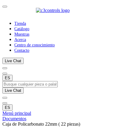
Tienda
Catálogo
Muestras
Acerca
Centro de conocimiento
Contacto
Live Chat
ES
Live Chat
ES
Menú principal
Documentos
Caja de Policarbonato 22mm ( 22 piezas)