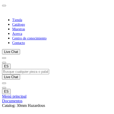
Tienda
Catálogo
Muestras
Acerca
Centro de conocimiento
Contacto
Live Chat
ES
Live Chat
ES
Menú principal
Documentos
Catalog: 30mm Hazardous