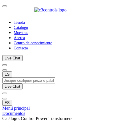
Tienda
Catálogo
Muestras
Acerca
Centro de conocimiento
Contacto
Live Chat
ES
Live Chat
ES
Menú principal
Documentos
Catálogo: Control Power Transformers