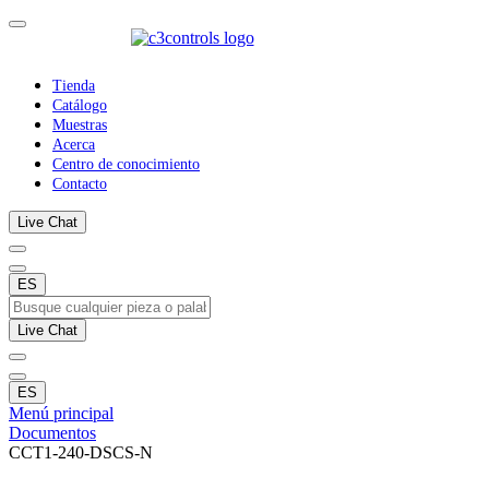
Tienda
Catálogo
Muestras
Acerca
Centro de conocimiento
Contacto
Live Chat
ES
Live Chat
ES
Menú principal
Documentos
CCT1-240-DSCS-N