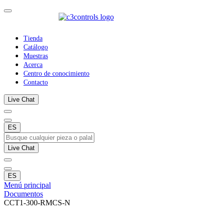
Tienda
Catálogo
Muestras
Acerca
Centro de conocimiento
Contacto
Live Chat
ES
Live Chat
ES
Menú principal
Documentos
CCT1-300-RMCS-N