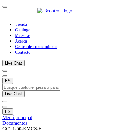
Tienda
Catálogo
Muestras
Acerca
Centro de conocimiento
Contacto
Live Chat
ES
Live Chat
ES
Menú principal
Documentos
CCT1-50-RMCS-F