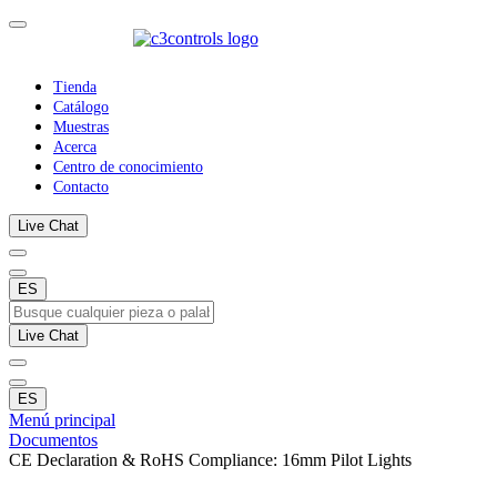
Tienda
Catálogo
Muestras
Acerca
Centro de conocimiento
Contacto
Live Chat
ES
Live Chat
ES
Menú principal
Documentos
CE Declaration & RoHS Compliance: 16mm Pilot Lights