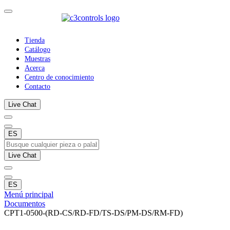
Tienda
Catálogo
Muestras
Acerca
Centro de conocimiento
Contacto
Live Chat
ES
Live Chat
ES
Menú principal
Documentos
CPT1-0500-(RD-CS/RD-FD/TS-DS/PM-DS/RM-FD)