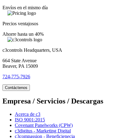
Envíos en el mismo día
Precios ventajosos
Ahorre hasta un 40%
c3controls Headquarters, USA
664 State Avenue
Beaver, PA 15009
724-775-7926
Contáctenos
Empresa / Servicios / Descargas
Acerca de c3
ISO 9001:2015
Covenant Panelworks (CPW)
c3digitus - Marketing Digital
c3compassion - Beneficienecia