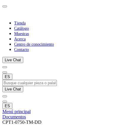
Tienda
Catálogo
Muestras
Acerca
Centro de conocimiento
Contacto
Live Chat
ES
Live Chat
ES
Menú principal
Documentos
CPT1-0750-TM-DD