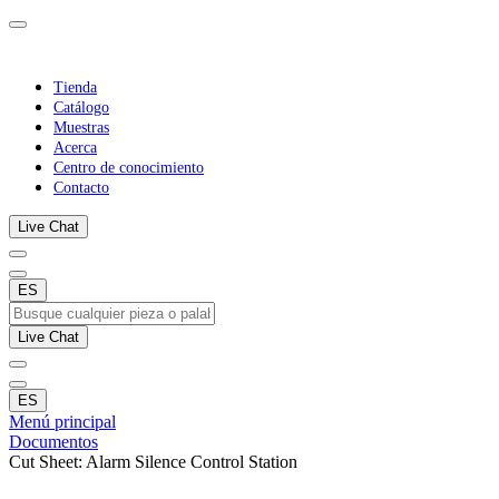
Tienda
Catálogo
Muestras
Acerca
Centro de conocimiento
Contacto
Live Chat
ES
Live Chat
ES
Menú principal
Documentos
Cut Sheet: Alarm Silence Control Station