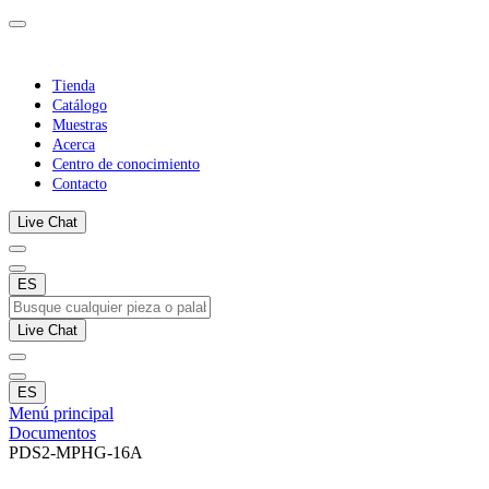
Tienda
Catálogo
Muestras
Acerca
Centro de conocimiento
Contacto
Live Chat
ES
Live Chat
ES
Menú principal
Documentos
PDS2-MPHG-16A