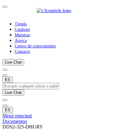
Tienda
Catálogo
Muestras
Acerca
Centro de conocimiento
Contacto
Live Chat
ES
Live Chat
ES
Menú principal
Documentos
DDS2-325-DHGRY