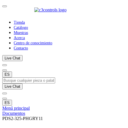
Tienda
Catálogo
Muestras
Acerca
Centro de conocimiento
Contacto
Live Chat
ES
Live Chat
ES
Menú principal
Documentos
PDS2-325-PHGRY11