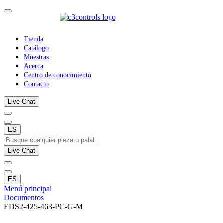
Tienda
Catálogo
Muestras
Acerca
Centro de conocimiento
Contacto
Live Chat
ES
Live Chat
ES
Menú principal
Documentos
EDS2-425-463-PC-G-M