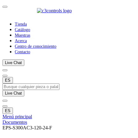
Tienda
Catálogo
Muestras
Acerca
Centro de conocimiento
Contacto
Live Chat
ES
Live Chat
ES
Menú principal
Documentos
EPS-S300AC3-120-24-F