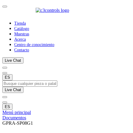
Tienda
Catálogo
Muestras
Acerca
Centro de conocimiento
Contacto
Live Chat
ES
Live Chat
ES
Menú principal
Documentos
GPRA-SP08G1