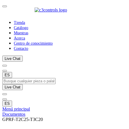
Tienda
Catálogo
Muestras
Acerca
Centro de conocimiento
Contacto
Live Chat
ES
Live Chat
ES
Menú principal
Documentos
GPRF-T2C25-T3C20