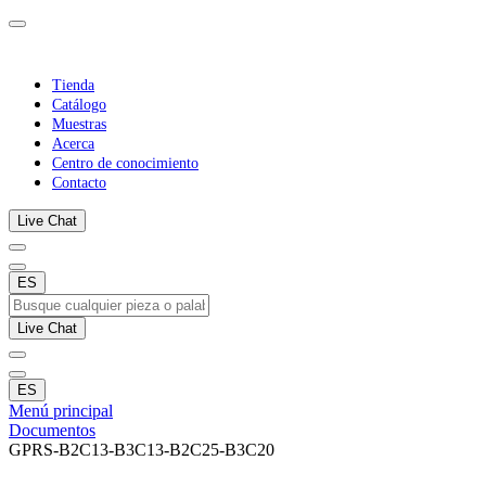
Tienda
Catálogo
Muestras
Acerca
Centro de conocimiento
Contacto
Live Chat
ES
Live Chat
ES
Menú principal
Documentos
GPRS-B2C13-B3C13-B2C25-B3C20