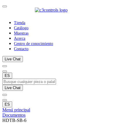
Tienda
Catálogo
Muestras
Acerca
Centro de conocimiento
Contacto
Live Chat
ES
Live Chat
ES
Menú principal
Documentos
HDTB-SB-6