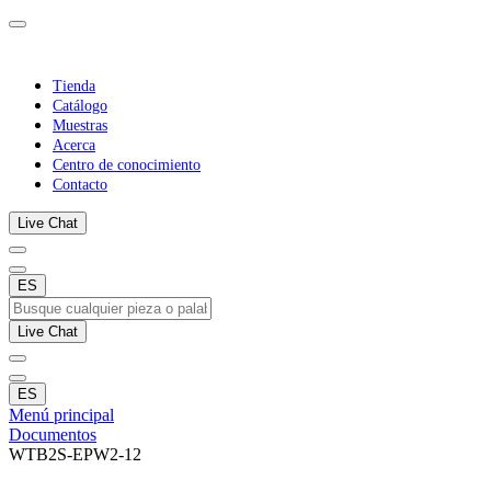
Tienda
Catálogo
Muestras
Acerca
Centro de conocimiento
Contacto
Live Chat
ES
Live Chat
ES
Menú principal
Documentos
WTB2S-EPW2-12