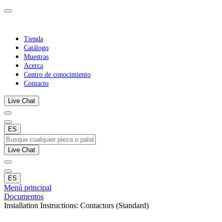
Tienda
Catálogo
Muestras
Acerca
Centro de conocimiento
Contacto
Live Chat
ES
Live Chat
ES
Menú principal
Documentos
Installation Instructions: Contactors (Standard)