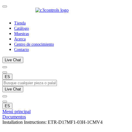
Tienda
Catálogo
Muestras
Acerca
Centro de conocimiento
Contacto
Live Chat
ES
Live Chat
ES
Menú principal
Documentos
Installation Instructions: ETR-D17MF1-03H-1CMV4