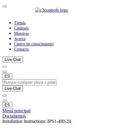
Tienda
Catálogo
Muestras
Acerca
Centro de conocimiento
Contacto
Live Chat
ES
Live Chat
ES
Menú principal
Documentos
Installation Instructions: IPS1-480-24